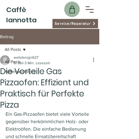
Caffè
Iannotta
Service/Reparatur
Beitrag
All Posts
webdesign627
All Posts
5. Juli
3 Min. Lesezeit
Die Vorteile Gas
Kaffemaschinen
Pizzaofen: Effizient und
Praktisch für Perfekte
Pizza
Ein Gas-Pizzaofen bietet viele Vorteile 
gegenüber herkömmlichen Holz- oder 
Elektroöfen. Die einfache Bedienung 
und schnelle Einsatzbereitschaft 