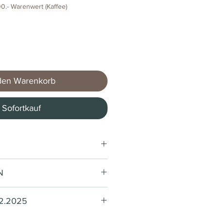
0.- Warenwert (Kaffee)
den Warenkorb
Sofortkauf
* / 1 Stück)
N
Passalaqua
12.2025