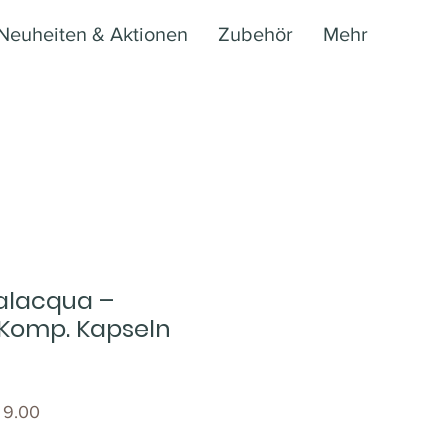
Neuheiten & Aktionen
Zubehör
Mehr
alacqua –
Komp. Kapseln
ardpreis
Sale-
 9.00
Preis