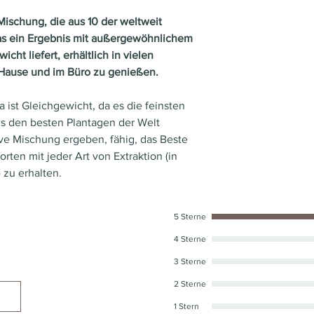
Art
Mischung, die aus 10 der weltweit
as ein Ergebnis mit außergewöhnlichem
Herkunftsland
ht liefert, erhältlich in vielen
 Hause und im Büro zu genießen.
Region
 ist Gleichgewicht, da es die feinsten
Kaffeesorten
s den besten Plantagen der Welt
ive Mischung ergeben, fähig, das Beste
Intensität
rten mit jeder Art von Extraktion (in
 zu erhalten.
Röstung
Säuregehalt
5 Sterne
4 Sterne
Koffein
3 Sterne
2 Sterne
1 Stern