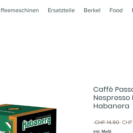
ffeemaschinen
Ersatzteile
Berkel
Food
Caffè Pass
Nespresso 
Habanera
Stand
 CHF 14.90 
CHF
inkl. MwSt