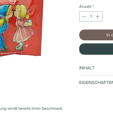
Anzahl
*
In 
INHALT
150 Stück (CHF 0.35
EIGENSCHAFTE
Marke
Art
ng verrät bereits ihren Geschmack.