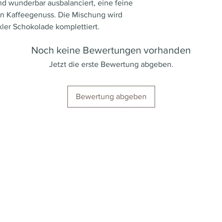
und wunderbar ausbalanciert, eine feine
Herkunftsland
en Kaffeegenuss. Die Mischung wird
er Schokolade komplettiert.
Region
Noch keine Bewertungen vorhanden
Kaffeesorten
Jetzt die erste Bewertung abgeben.
Intensität
Bewertung abgeben
Röstung
Säuregehalt
Koffein