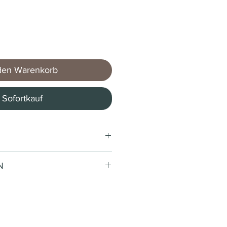
den Warenkorb
Sofortkauf
 * / 1 Stück)
N
Caffè Lucaffè
E.S.E Pads 44mm