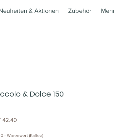
Neuheiten & Aktionen
Zubehör
Mehr
iccolo & Dolce 150
dardpreis
Sale-
 42.40
Preis
0.- Warenwert (Kaffee)