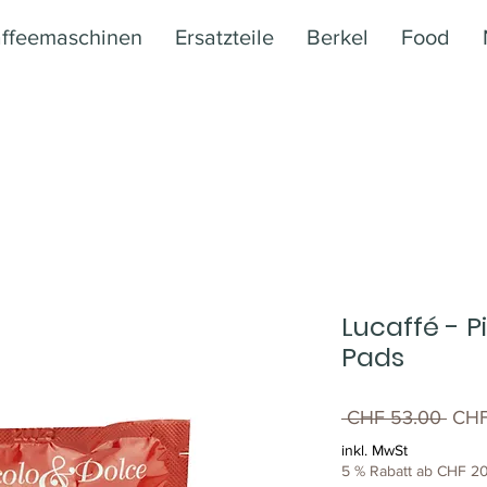
ffeemaschinen
Ersatzteile
Berkel
Food
Lucaffé - P
Pads
Stan
 CHF 53.00 
CHF
inkl. MwSt
5 % Rabatt ab CHF 20