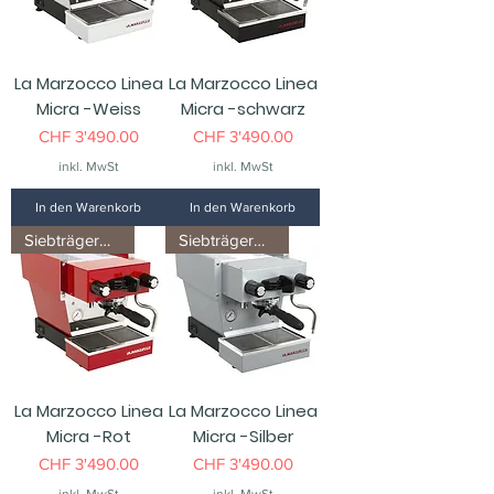
La Marzocco Linea
La Marzocco Linea
Micra -Weiss
Micra -schwarz
Preis
Preis
CHF 3'490.00
CHF 3'490.00
inkl. MwSt
inkl. MwSt
In den Warenkorb
In den Warenkorb
Siebträgermaschine
Siebträgermaschine
La Marzocco Linea
La Marzocco Linea
Micra -Rot
Micra -Silber
Preis
Preis
CHF 3'490.00
CHF 3'490.00