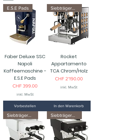
E.S.E Pads
Siebträgermaschine
Faber Deluxe SSC
Rocket
Napoli
Appartamento
Kaffeemaschine -
TCA Chrom/Holz
E.S.E Pads
Preis
CHF 2'190.00
Preis
CHF 399.00
inkl. MwSt
inkl. MwSt
Vorbestellen
In den Warenkorb
Siebträgermaschine
Siebträgermaschine