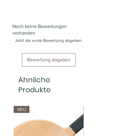
150x trendige Papier
Espressobecher
150x passende Holtz
Noch keine Bewertungen
Rührstäbchen
vorhanden
150x Zuckerbeutel
Jetzt die erste Bewertung abgeben.
Bewertung abgeben
Ähnliche
Produkte
NEU