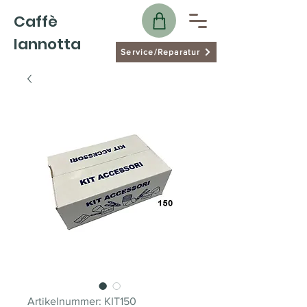
Caffè
Iannotta
Service/Reparatur
Artikelnummer: KIT150