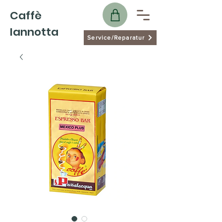
Caffè
Iannotta
Service/Reparatur