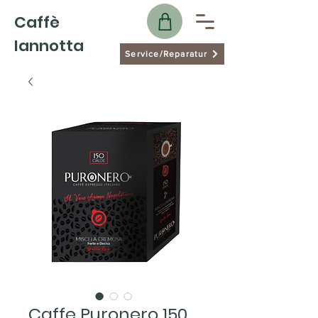
Caffè
Iannotta
Service/Reparatur
Caffe Puronero 150