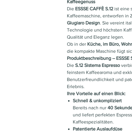
Kaffeegenuss
Die
ESSSE CAFFÈ S.12
ist eine 
Kaffeemaschine, entworfen in
Giugiaro Design
. Sie vereint it
Technologie und höchsten Kaffee
Qualität und Eleganz legen.
Ob in der
Küche, im Büro, Wohn
die kompakte Maschine fügt sic
Produktbeschreibung – ESSSE 
Die
S.12 Sistema Espresso
verbi
feinstem Kaffeearoma und exkl
Benutzerfreundlichkeit und pat
Erlebnis.
Ihre Vorteile auf einen Blick:
Schnell & unkompliziert
Bereits nach nur
40 Sekund
und liefert perfekten Espres
Kaffeespezialitäten.
Patentierte Auslaufdüse