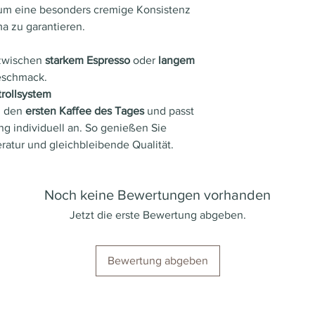
 um eine besonders cremige Konsistenz
H 29
 zu garantieren.
cm
 zwischen
starkem Espresso
oder
langem
Progra
Ja
eschmack.
mmierb
trollsystem
are
h den
ersten Kaffee des Tages
und passt
Füllme
g individuell an. So genießen Sie
nge:
ratur und gleichbleibende Qualität.
Pumpe
19 ba
ndruck:
Noch keine Bewertungen vorhanden
Stand-
Ja n
Jetzt die erste Bewertung abgeben.
by
10
Automa
Minu
Bewertung abgeben
tik:
n
Tassen
nein
ablage: