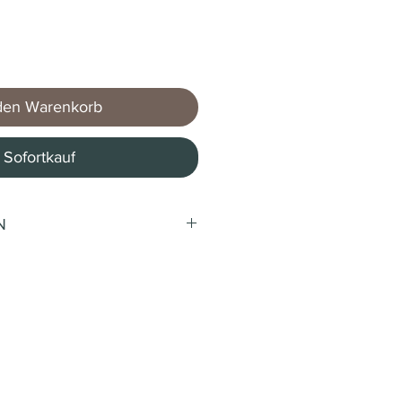
den Warenkorb
Sofortkauf
N
n
SE
FÈ
eln