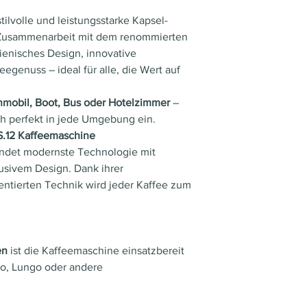
mzeit:
Sek
stilvolle und leistungsstarke Kapsel-
en
 Zusammenarbeit mit dem renommierten
Farbe:
Beig
alienisches Design, innovative
chwa
genuss – ideal für alle, die Wert auf
Garanti
24
mobil, Boot, Bus oder Hotelzimmer
–
edauer:
Mon
h perfekt in jede Umgebung ein.
S.12 Kaffeemaschine
Gehäu
Kust
ndet modernste Technologie mit
se:
f
usivem Design. Dank ihrer
entierten Technik wird jeder Kaffee zum
Gewic
3.6 
ht:
Leistun
1100
en
ist die Kaffeemaschine einsatzbereit
g:
Watt
so, Lungo oder andere
Masse:
B 13.
T 26.