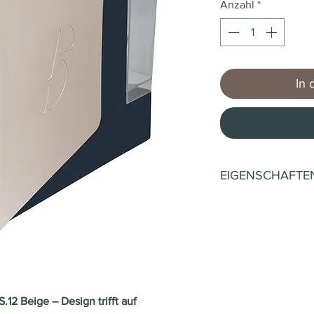
Anzahl
*
In 
EIGENSCHAFTE
Technische Date
Anwen
ESS
dungsb
CAF
ereich:
Kaps
2 Beige – Design trifft auf
Aufwär
40