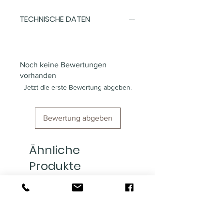
TECHNISCHE DATEN
Masse: 38,1 cm x 35,5 cm x 45,7
cm (H,B,T)
Gewicht: 30 kg
Noch keine Bewertungen
vorhanden
Jetzt die erste Bewertung abgeben.
Bewertung abgeben
Ähnliche
Produkte
NEU