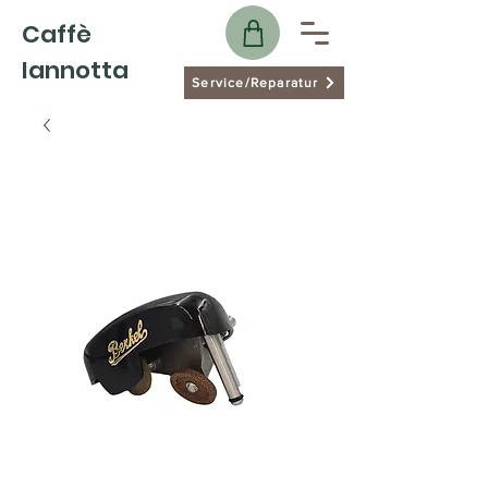
Caffè
Iannotta
Service/Reparatur