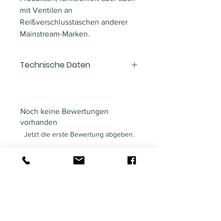
mit Ventilen an
Reißverschlusstaschen anderer
Mainstream-Marken.
Technische Daten
technische
Daten
Noch keine Bewertungen
vorhanden
Pumpentyp
Einzelpumpe
Jetzt die erste Bewertung abgeben.
Vacuum Druck
-17.7 inHG / -600
mbar
Bewertung abgeben
Grösse
145 x 61x 90 mm
Ähnliche
Material
Stahl
Produkte