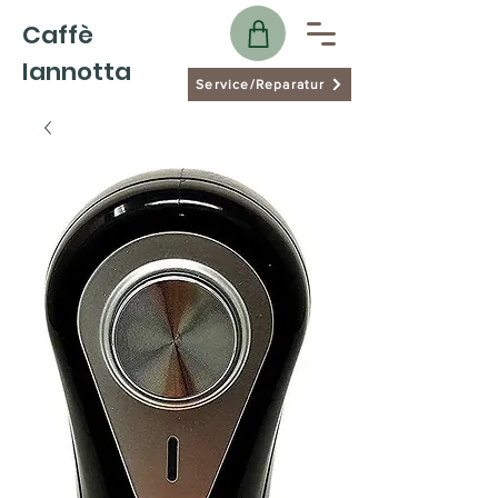
Caffè
Iannotta
Service/Reparatur