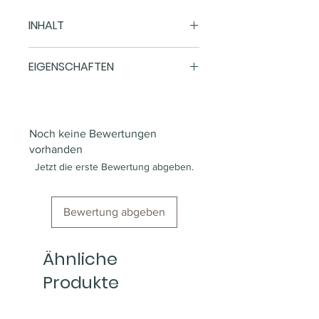
INHALT
18 Stück (CHF 0.46 * / 1 Stück)
EIGENSCHAFTEN
Marke
Caffè Mauro
Noch keine Bewertungen
Art
E.S.E Pads
vorhanden
44mm
Jetzt die erste Bewertung abgeben.
Herkunftsland
Italien
Bewertung abgeben
Region
Kalabrien
Kaffeesorten
Arabica und
Ähnliche
Robusta
Produkte
Intensität
mittlere
Intensität