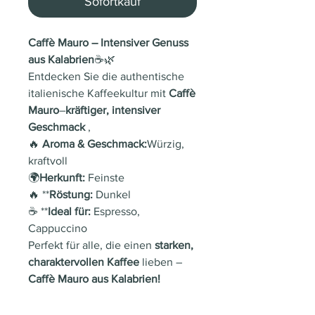
Sofortkauf
Caffè Mauro – Intensiver Genuss
aus Kalabrien
☕🌿
Entdecken Sie die authentische
italienische Kaffeekultur mit
Caffè
Mauro
–
kräftiger, intensiver
Geschmack
,
🔥
Aroma & Geschmack:
Würzig,
kraftvoll
🌍
Herkunft:
Feinste
🔥 **
Röstung:
Dunkel
☕ **
Ideal für:
Espresso,
Cappuccino
Perfekt für alle, die einen
starken,
charaktervollen Kaffee
lieben –
Caffè Mauro aus Kalabrien!