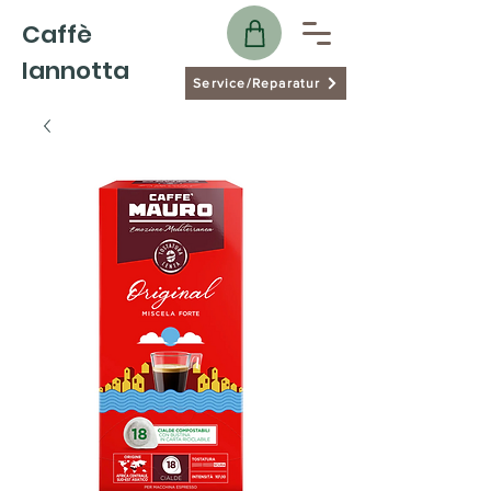
Caffè
Iannotta
Service/Reparatur