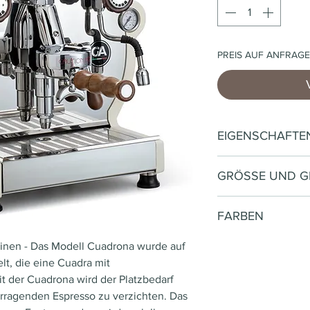
PREIS AUF ANFRAGE
EIGENSCHAFTE
Caldaia 3.5 lt (1 g
GRÖSSE UND G
Resistenza 2000
Pompa rotativa
500*450*410h m
​110v-230v
FARBEN
Rubinetto vapor
bianco
nen - Das Modell Cuadrona wurde auf
Valvola non rito
rosso
t, die eine Cuadra mit
Vaschetta inox e
nero
t der Cuadrona wird der Platzbedarf
Gruppo Professi
avorio
orragenden Espresso zu verzichten. Das
Carico automati