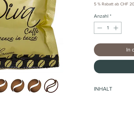
5 % Rabatt ab CHF 20
Anzahl
*
In 
INHALT
150 Stück (CHF 0.45