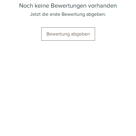
Noch keine Bewertungen vorhanden
Region
Jetzt die erste Bewertung abgeben.
Kaffeesorten
Bewertung abgeben
Intensität
Röstung
Säuregehalt
Koffein