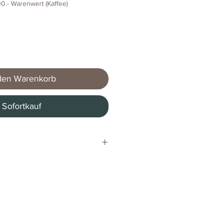
0.- Warenwert (Kaffee)
den Warenkorb
Sofortkauf
Lollo Caffè
Kaffeebohnen
Italien