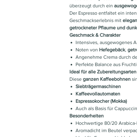
überzeugt durch ein
ausgewoge
Der Espresso entfaltet ein inte
Geschmackserlebnis mit
elegan
getrockneter Pflaume und dunk
Geschmack & Charakter
Intensives, ausgewogenes 
Noten von
Hefegebäck
,
getr
Angenehme Crema durch den
Perfekte Balance aus Frucht
Ideal für alle Zubereitungsarten
Diese
ganzen Kaffeebohnen
si
Siebträgermaschinen
Kaffeevollautomaten
Espressokocher (Mokka)
Auch als Basis für Cappuccin
Besonderheiten
Hochwertige 80/20 Arabica
Aromadicht im Beutel verpa