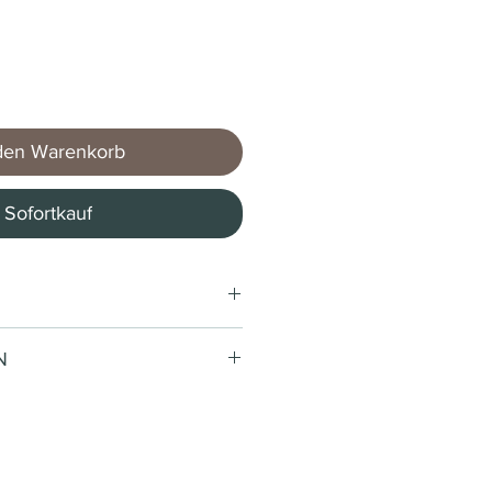
den Warenkorb
Sofortkauf
.23 * / 7 Gramm)
N
Caffè Tostini
Kaffeebohnen