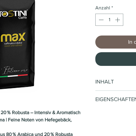
Anzahl
*
In 
INHALT
1000 Gramm (CHF 0
EIGENSCHAFTE
20 % Robusta – Intensiv & Aromatisch
Marke
ma | Feine Noten von Hefegebäck,
Art
us 80 % Arabica und 20 % Robusta