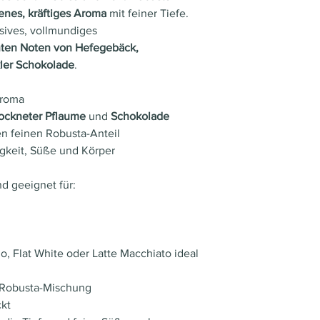
nes, kräftiges Aroma
mit feiner Tiefe.
Herkunftsland
nsives, vollmundiges
Region
ten Noten von Hefegebäck,
ler Schokolade
.
Kaffeesorten
Aroma
Intensität
ockneter Pflaume
und
Schokolade
 feinen Robusta-Anteil
Röstung
igkeit, Süße und Körper
Säuregehalt
nd geeignet für:
Koffein
o, Flat White oder Latte Macchiato ideal
-Robusta-Mischung
ckt